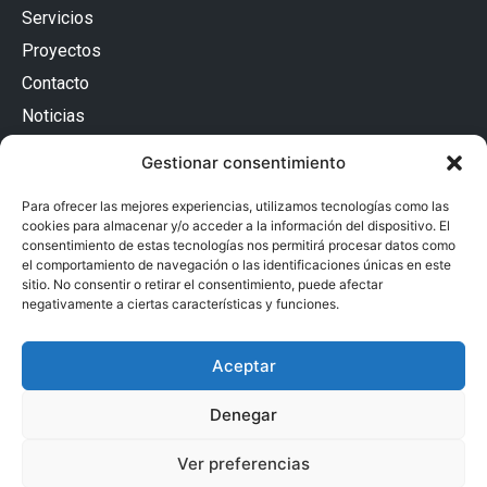
Servicios
Proyectos
Contacto
Noticias
Contacto
Gestionar consentimiento
Passatge Batlló 12, Baixos Esquerra
08036 Barcelona (España)
Para ofrecer las mejores experiencias, utilizamos tecnologías como las
93 240 54 32
cookies para almacenar y/o acceder a la información del dispositivo. El
adm@proarquitectura.com
consentimiento de estas tecnologías nos permitirá procesar datos como
Privacidad
el comportamiento de navegación o las identificaciones únicas en este
sitio. No consentir o retirar el consentimiento, puede afectar
Accesibilidad
negativamente a ciertas características y funciones.
Aviso Legal
Aceptar
Declaración de Privacidad
Política de Cookies
Denegar
Ver preferencias
© 2026 Todos los derechos reservados