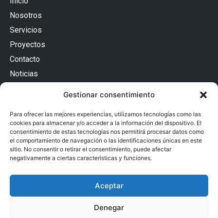
Inicio
Nosotros
Servicios
Proyectos
Contacto
Noticias
Contacto
Gestionar consentimiento
Passatge Batlló 12, Baixos Esquerra
08036 Barcelona (España)
Para ofrecer las mejores experiencias, utilizamos tecnologías como las
93 240 54 32
cookies para almacenar y/o acceder a la información del dispositivo. El
adm@proarquitectura.com
consentimiento de estas tecnologías nos permitirá procesar datos como
Privacidad
el comportamiento de navegación o las identificaciones únicas en este
sitio. No consentir o retirar el consentimiento, puede afectar
Accesibilidad
negativamente a ciertas características y funciones.
Aviso Legal
Aceptar
Declaración de Privacidad
Política de Cookies
Denegar