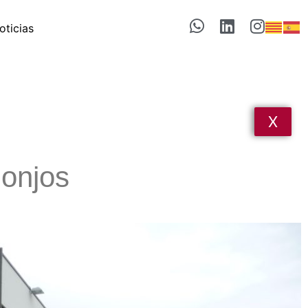
oticias
X
Monjos