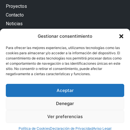
Proyectos
Contacto
Noticias
Contacto
Gestionar consentimiento
Passatge Batlló 12, Baixos Esquerra
08036 Barcelona (España)
Para ofrecer las mejores experiencias, utilizamos tecnologías como las
93 240 54 32
cookies para almacenar y/o acceder a la información del dispositivo. El
adm@proarquitectura.com
consentimiento de estas tecnologías nos permitirá procesar datos como
Privacidad
el comportamiento de navegación o las identificaciones únicas en este
sitio. No consentir o retirar el consentimiento, puede afectar
Accesibilidad
negativamente a ciertas características y funciones.
Aviso Legal
Aceptar
Declaración de Privacidad
Política de Cookies
Denegar
Ver preferencias
© 2026 Todos los derechos reservados
Política de Cookies
Declaración de Privacidad
Aviso Legal