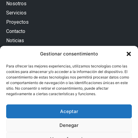
Nosotros
Servicios
Proyectos
Contacto
Noticias
Contacto
Gestionar consentimiento
Passatge Batlló 12, Baixos Esquerra
08036 Barcelona (España)
Para ofrecer las mejores experiencias, utilizamos tecnologías como las
93 240 54 32
cookies para almacenar y/o acceder a la información del dispositivo. El
adm@proarquitectura.com
consentimiento de estas tecnologías nos permitirá procesar datos como
Privacidad
el comportamiento de navegación o las identificaciones únicas en este
sitio. No consentir o retirar el consentimiento, puede afectar
Accesibilidad
negativamente a ciertas características y funciones.
Aviso Legal
Aceptar
Declaración de Privacidad
Política de Cookies
Denegar